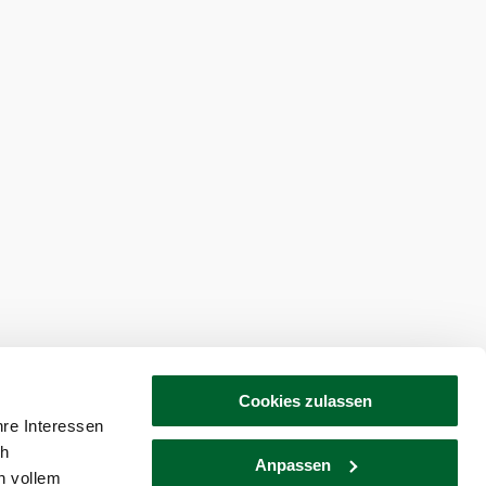
Verein Naturparke Niederösterreich
haften
Cookies zulassen
hre Interessen
ch
Anpassen
n vollem