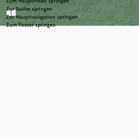
Zum Hauptinhalt springen
Zur Suche springen
Zur Hauptnavigation springen
Zum Footer springen
Naturpark
©
Waldviertel Tourismus/Matthias Streibel
Unsere
Naturpark-
Schule –