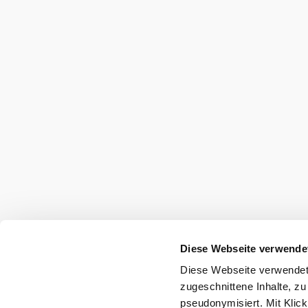
UnterWasserReich Naturpark Hochmoor 
Haben Sie Fragen? Wir helfen Ihnen gerne w
+43 2853 76334
info@unterwasserreich.at
Kontakt
Impressum
Datenschutz
Barrierefreih
Diese Webseite verwende
Diese Webseite verwendet 
Copyright © Naturpark Unterwasserreich
zugeschnittene Inhalte, zu
pseudonymisiert. Mit Klic