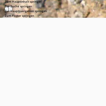
Zum Hauptinhalt springen
Zur Suche springen
Zur Hauptnavigation springen
Zum Footer springen
Europäische
Sumpfschildkröten
©
UnterWasserReich/Thomas Kainz
Seit Juli 2025 im
UnterWasserReich
Im UnterWasserReich Schrems leben
nun neben Fischottern, diversen