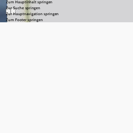
Zum Hauptinhalt springen
Zur Suche springen
Zur Hauptnavigation springen
Zum Footer springen
Naturpark
Hochmoor -
UnterWasserReich
©
Waldviertel Tourismus/weinfranz