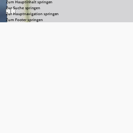
Zum Hauptinhalt springen
Zur Suche springen
Zur Hauptnavigation springen
Zum Footer springen
Naturpark
Hochmoor -
UnterWasserReich
©
Waldviertel Tourismus/weinfranz